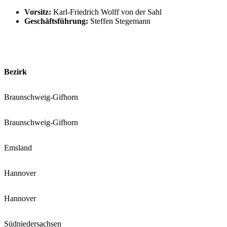
Vorsitz:
Karl-Friedrich Wolff von der Sahl
Geschäftsführung:
Steffen Stegemann
Bezirk
Braunschweig-Gifhorn
Braunschweig-Gifhorn
Emsland
Hannover
Hannover
Südniedersachsen