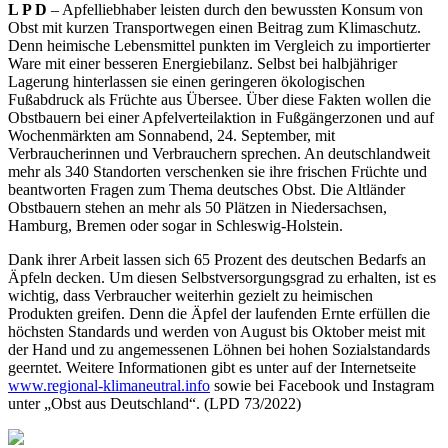
L P D
– Apfelliebhaber leisten durch den bewussten Konsum von
Obst mit kurzen Transportwegen einen Beitrag zum Klimaschutz.
Denn heimische Lebensmittel punkten im Vergleich zu importierter
Ware mit einer besseren Energiebilanz. Selbst bei halbjähriger
Lagerung hinterlassen sie einen geringeren ökologischen
Fußabdruck als Früchte aus Übersee. Über diese Fakten wollen die
Obstbauern bei einer Apfelverteilaktion in Fußgängerzonen und auf
Wochenmärkten am Sonnabend, 24. September, mit
Verbraucherinnen und Verbrauchern sprechen. An deutschlandweit
mehr als 340 Standorten verschenken sie ihre frischen Früchte und
beantworten Fragen zum Thema deutsches Obst. Die Altländer
Obstbauern stehen an mehr als 50 Plätzen in Niedersachsen,
Hamburg, Bremen oder sogar in Schleswig-Holstein.
Dank ihrer Arbeit lassen sich 65 Prozent des deutschen Bedarfs an
Äpfeln decken. Um diesen Selbstversorgungsgrad zu erhalten, ist es
wichtig, dass Verbraucher weiterhin gezielt zu heimischen
Produkten greifen. Denn die Äpfel der laufenden Ernte erfüllen die
höchsten Standards und werden von August bis Oktober meist mit
der Hand und zu angemessenen Löhnen bei hohen Sozialstandards
geerntet. Weitere Informationen gibt es unter auf der Internetseite
www.regional-klimaneutral.info
sowie bei Facebook und Instagram
unter „Obst aus Deutschland“. (LPD 73/2022)