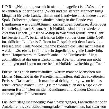
L P D
– „Nehmt mit, was nicht niet- und nagelfest ist.“ Was in der
bekannten Kindertrickserie „Wicki und die starken Männer“ lustig
klingt, ist für viele Landwirtinnen und Landwirte alles andere als ein
Spaß. Erdbeeren gelangen ähnlich häufig in die Hände von
Langfingern wie Schnittblumen, Zuckerrüben, Kürbisse, Äpfel oder
Kartoffeln, je nach Saison. Auch Hofläden sind immer wieder ein
Ziel von Dieben. „Unser SB-Shop in Wasbüttel wurde letztes Jahr
fast leergeräumt“, berichtet Bianca Lütje von der Gaus-Lütje-GbR
im südlichen Landkreis Gifhorn im Gespräch mit dem Landvolk-
Pressedienst. Trotz Videoaufnahme konnten die Täter nicht gefasst
werden. „So etwas ist für uns sehr ärgerlich“, sagt die Landwirtin,
deren Haupterwerb im Kartoffelanbau und Direktverkauf liegt.
„Schließlich ist das unser Einkommen. Aber wir lassen uns nicht
entmutigen und lassen unsere beiden Hofläden weiterhin geöffnet.“
Für sie ist es auch unverständlich, warum manche Menschen nur
kleines Münzgeld in die Kassetten schmeißen, statt des etikettierten
Preises. „Das macht mich manchmal richtig traurig, wenn ich das
sehe“, erzählt Bianca Lütje. „Da fehlt dann auch der Respekt vor
unserem Beruf.“ Den meisten Kundinnen und Kunden könne man
aber auf jeden Fall vertrauen.
Die Rechtslage ist eindeutig: Was Spaziergänger, Fahrradfahrer oder
Autofahrer als „Selbstbedienungsladen“ wahrnehmen, hat zwar von