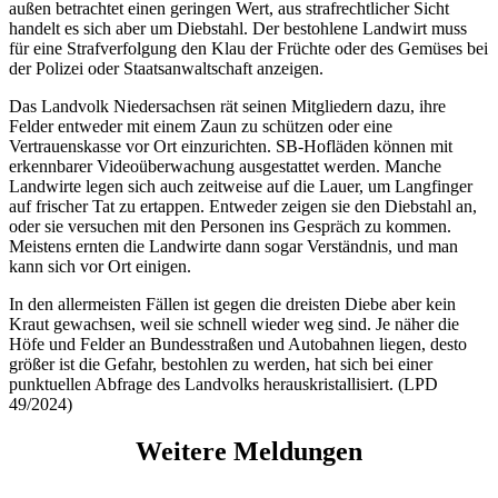
außen betrachtet einen geringen Wert, aus strafrechtlicher Sicht
handelt es sich aber um Diebstahl. Der bestohlene Landwirt muss
für eine Strafverfolgung den Klau der Früchte oder des Gemüses bei
der Polizei oder Staatsanwaltschaft anzeigen.
Das Landvolk Niedersachsen rät seinen Mitgliedern dazu, ihre
Felder entweder mit einem Zaun zu schützen oder eine
Vertrauenskasse vor Ort einzurichten. SB-Hofläden können mit
erkennbarer Videoüberwachung ausgestattet werden. Manche
Landwirte legen sich auch zeitweise auf die Lauer, um Langfinger
auf frischer Tat zu ertappen. Entweder zeigen sie den Diebstahl an,
oder sie versuchen mit den Personen ins Gespräch zu kommen.
Meistens ernten die Landwirte dann sogar Verständnis, und man
kann sich vor Ort einigen.
In den allermeisten Fällen ist gegen die dreisten Diebe aber kein
Kraut gewachsen, weil sie schnell wieder weg sind. Je näher die
Höfe und Felder an Bundesstraßen und Autobahnen liegen, desto
größer ist die Gefahr, bestohlen zu werden, hat sich bei einer
punktuellen Abfrage des Landvolks herauskristallisiert. (LPD
49/2024)
Weitere Meldungen