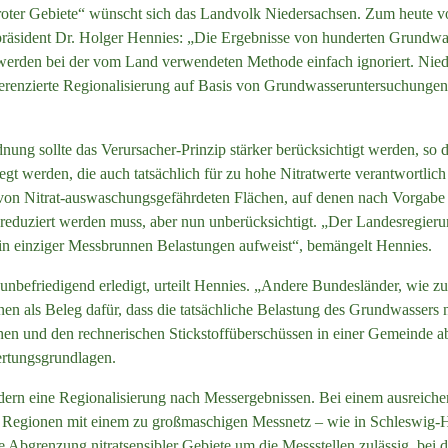
roter Gebiete“ wünscht sich das Landvolk Niedersachsen. Zum heute v
räsident Dr. Holger Hennies: „Die Ergebnisse von hunderten Grundwas
werden bei der vom Land verwendeten Methode einfach ignoriert. Nied
ifferenzierte Regionalisierung auf Basis von Grundwasseruntersuchungen
ung sollte das Verursacher-Prinzip stärker berücksichtigt werden, so d
t werden, die auch tatsächlich für zu hohe Nitratwerte verantwortlich 
 von Nitrat-auswaschungsgefährdeten Flächen, auf denen nach Vorgabe
 reduziert werden muss, aber nun unberücksichtigt. „Der Landesregieru
ein einziger Messbrunnen Belastungen aufweist“, bemängelt Hennies.
unbefriedigend erledigt, urteilt Hennies. „Andere Bundesländer, wie z
nen als Beleg dafür, dass die tatsächliche Belastung des Grundwassers 
n und den rechnerischen Stickstoffüberschüssen in einer Gemeinde ab
ertungsgrundlagen.
dern eine Regionalisierung nach Messergebnissen. Bei einem ausreich
 Regionen mit einem zu großmaschigen Messnetz – wie in Schleswig-Ho
e Abgrenzung nitratsensibler Gebiete um die Messstellen zulässig, bei 