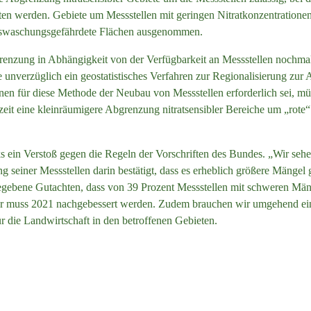
ten werden. Gebiete um Messstellen mit geringen Nitratkonzentratione
auswaschungsgefährdete Flächen ausgenommen.
renzung in Abhängigkeit von der Verfügbarkeit an Messstellen nochmal
te unverzüglich ein geostatistisches Verfahren zur Regionalisierung z
denen für diese Methode der Neubau von Messstellen erforderlich sei, m
eit eine kleinräumigere Abgrenzung nitratsensibler Bereiche um „rote“ 
s ein Verstoß gegen die Regeln der Vorschriften des Bundes. „Wir sehe
 seiner Messstellen darin bestätigt, dass es erheblich größere Mängel g
egebene Gutachten, dass von 39 Prozent Messstellen mit schweren Män
hier muss 2021 nachgebessert werden. Zudem brauchen wir umgehend e
für die Landwirtschaft in den betroffenen Gebieten.