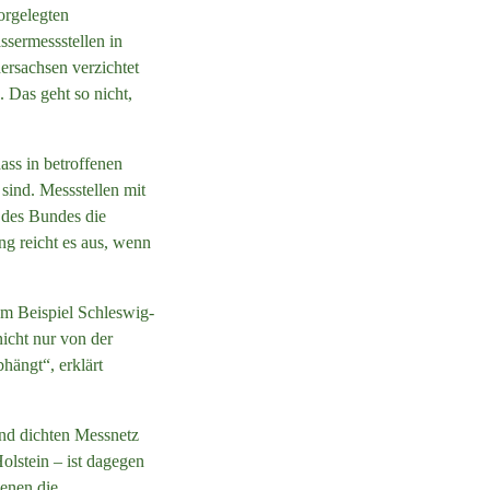
orgelegten
sermessstellen in
ersachsen verzichtet
. Das geht so nicht,
ass in betroffenen
sind. Messstellen mit
 des Bundes die
ng reicht es aus, wenn
um Beispiel Schleswig-
nicht nur von der
hängt“, erklärt
end dichten Messnetz
lstein – ist dagegen
denen die