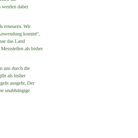
n werden dabei
s erneuern. Wir
ur Anwendung kommt“,
üsse das Land
Messstellen als bisher
n uns durch die
ibt als bisher
geln ausgeht. Der
ine unabhängige