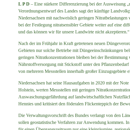
L P D
– Eine stärkere Differenzierung bei der Ausweisung „
Verordnungsentwurf des Landes sagt der künftige Landvolkp
Niedersachsen mit nachweislich geringen Nitratbelastungen 
bei der Festlegung nitratsensibler Gebiete weiter auf eine d
und das können wir für unsere Landwirte nicht akzeptieren.“
Nach der im Frühjahr in Kraft getretenen neuen Düngeverordn
Gebieten nur solche Betriebe mit Düngeeinschränkungen beleg
geringen Nitratkonzentrationen bleiben bei der Bestimmung
Nährstoffversorgung mit Stickstoff unter den Pflanzenbedarf
von mehreren Messstellen innerhalb großer Einzugsgebiete 
Niedersachsen hat seine Hausaufgaben in 2020 mit der Note 
Holstein, werten Messstellen mit geringen Nitratkonzentratio
Auswaschungsgefährdung auf landwirtschaftlichen Nutzfläche
Hennies und kritisiert den föderalen Flickenteppich der Bew
Die Verwaltungsvorschrift des Bundes verlangt von den Län
sollen geostatistische Verfahren zur Anwendung kommen. In
für einen Übergangszeitraum nur eine kleinräumige, regional