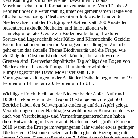
Veranstaltung aus und bietet einen bewährten Mix aus
Maschinenschau und Informationsveranstaltung. Vom 17. bis 22.
Februar findet die Veranstaltung unter der gemeinsamen Regie von
Obstbauversuchsring, Obstbauzentrum Jork sowie Landvolk
Niedersachsen mit der Fachgruppe Obstbau statt. 200 Aussteller
präsentieren aktuelle Neuheiten und Innovationen wie
Tunnelsprühgeräte, Geräte zur Bodenbearbeitung, Traktoren,
Sortier- und Lagertechnik oder Kälte- und Klimatechnik. Gezielte
Fachinformationen bieten die Vortragsveranstaltungen. Zunächst
geht es um das aktuelle Thema Biodiversität und die Frage, wie
vielfältig der Obstbau ist oder sein könnte, aber auch wo die
Grenzen sind. Der verbandspolitische Tag schlägt den Bogen von
Niedersachsen bis nach Europa, Hauptredner wird der
Europaabgeordnete David McAllister sein. Die
Vortragsveranstaltungen in der Altländer Festhalle beginnen am 19.
Februar um 14 und am 20. Februar um 15 Uhr.
Wichtigste Frucht bleibt an der Niederelbe der Apfel. Auf rund
10.000 Hektar wird in der Region Obst angebaut, die gut 500
Betriebe haben den Schwerpunkt eindeutig auf den Apfel gelegt.
Veränderungen in der Nachfrage sowohl privater Konsumenten wie
auch von Verarbeitungs- und Vermarktungsunternehmen haben
diese Entwicklung mit verursacht. Nach einer sehr großen Ernte in
2018 waren die Erträge im vergangenen Jahr wieder etwas geringer.
Die hiesigen Obstbauern setzen auf die regionale Erzeugung mit