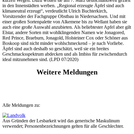
kurzen Wegen. Dazu wollen sie am 7. März deutschlandweit gezielt
in den Innenstädten werben. „Regional erzeugte Äpfel sind auch
klimaneutral erzeugt“, verdeutlicht Ulrich Buchterkirch,
Vorsitzender der Fachgruppe Obstbau in Niedersachsen. Und mit
einer großen Sortenpalette von Alkemene bis zu Wellant haben sie
auch eine große Auswahl anzubieten. Als beliebtester Apfel aber gilt
Elstar, andere Sorten mit wohlklingenden Namen wie Jonagored,
Red Prince, Braeburn, Jonagold, Holsteiner Cox oder Schöner aus
Boskoop sind nicht minder wohlschmeckend – je nach Vorliebe.
Äpfel sind auch deshalb so geschätzt, weil sie ein breites
Geschmacksspektrum abdecken und als Imbiss für zwischendurch
ideal mitzunehmen sind. (LPD 07/2020)
Weitere Meldungen
Alle Meldungen zu:
Aus Gründen der Lesbarkeit wird das generische Maskulinum
verwendet; Personenbezeichnungen gelten für alle Geschlechter.