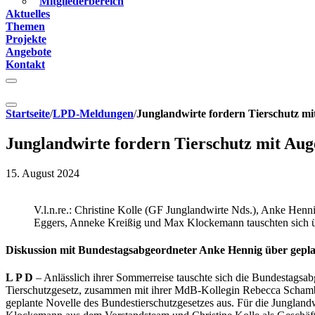
Mitgliederbereich
Aktuelles
Themen
Projekte
Angebote
Kontakt
Startseite
/
LPD-Meldungen
/
Junglandwirte fordern Tierschutz m
Junglandwirte fordern Tierschutz mit Au
15. August 2024
V.l.n.re.: Christine Kolle (GF Junglandwirte Nds.), Anke H
Eggers, Anneke Kreißig und Max Klockemann tauschten sich übe
Diskussion mit Bundestagsabgeordneter Anke Hennig über gepla
L P D
– Anlässlich ihrer Sommerreise tauschte sich die Bundestagsab
Tierschutzgesetz, zusammen mit ihrer MdB-Kollegin Rebecca Schamb
geplante Novelle des Bundestierschutzgesetzes aus. Für die Jungl