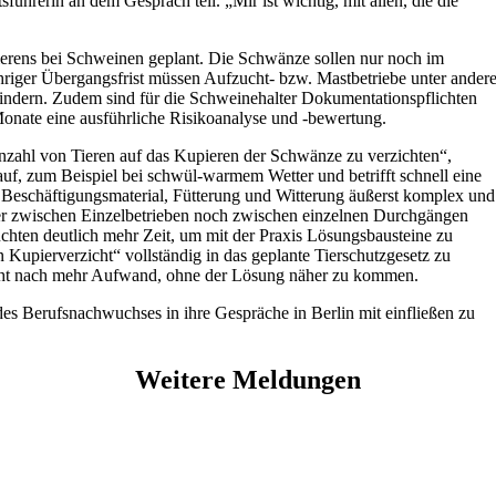
hrerin an dem Gespräch teil. „Mir ist wichtig, mit allen, die die
ierens bei Schweinen geplant. Die Schwänze sollen nur noch im
ähriger Übergangsfrist müssen Aufzucht- bzw. Mastbetriebe unter ander
indern. Zudem sind für die Schweinehalter Dokumentationspflichten
 Monate eine ausführliche Risikoanalyse und -bewertung.
 Anzahl von Tieren auf das Kupieren der Schwänze zu verzichten“,
uf, zum Beispiel bei schwül-warmem Wetter und betrifft schnell eine
, Beschäftigungsmaterial, Fütterung und Witterung äußerst komplex und
der zwischen Einzelbetrieben noch zwischen einzelnen Durchgängen
uchten deutlich mehr Zeit, um mit der Praxis Lösungsbausteine zu
 Kupierverzicht“ vollständig in das geplante Tierschutzgesetz zu
cht nach mehr Aufwand, ohne der Lösung näher zu kommen.
es Berufsnachwuchses in ihre Gespräche in Berlin mit einfließen zu
Weitere Meldungen