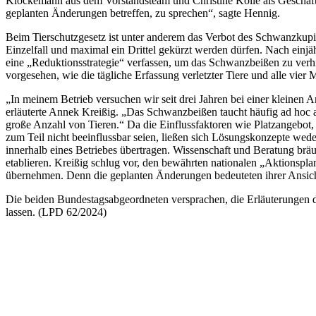
Klockemann aus dem Vorstandsteam und Christine Kolle als Geschäftsfü
geplanten Änderungen betreffen, zu sprechen“, sagte Hennig.
Beim Tierschutzgesetz ist unter anderem das Verbot des Schwanzkup
Einzelfall und maximal ein Drittel gekürzt werden dürfen. Nach einj
eine „Reduktionsstrategie“ verfassen, um das Schwanzbeißen zu verh
vorgesehen, wie die tägliche Erfassung verletzter Tiere und alle vier
„In meinem Betrieb versuchen wir seit drei Jahren bei einer kleinen
erläuterte Annek Kreißig. „Das Schwanzbeißen taucht häufig ad hoc a
große Anzahl von Tieren.“ Da die Einflussfaktoren wie Platzangebot
zum Teil nicht beeinflussbar seien, ließen sich Lösungskonzepte we
innerhalb eines Betriebes übertragen. Wissenschaft und Beratung brä
etablieren. Kreißig schlug vor, den bewährten nationalen „Aktionsplan
übernehmen. Denn die geplanten Änderungen bedeuteten ihrer Ansi
Die beiden Bundestagsabgeordneten versprachen, die Erläuterungen d
lassen. (LPD 62/2024)