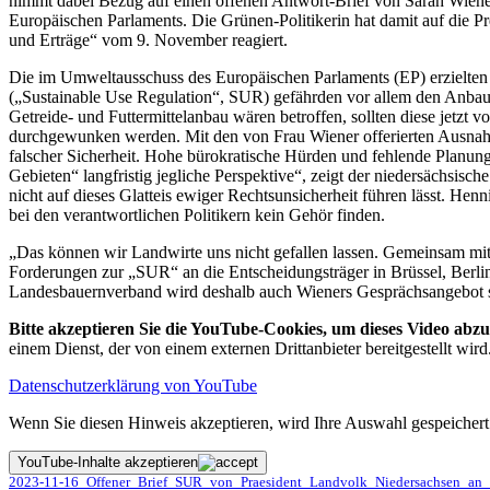
nimmt dabei Bezug auf einen offenen Antwort-Brief von Sarah Wiene
Europäischen Parlaments. Die Grünen-Politikerin hat damit auf die P
und Erträge“ vom 9. November reagiert.
Die im Umweltausschuss des Europäischen Parlaments (EP) erzielte
(„Sustainable Use Regulation“, SUR) gefährden vor allem den Anba
Getreide- und Futtermittelanbau wären betroffen, sollten diese jetz
durchgewunken werden. Mit den von Frau Wiener offerierten Ausnah
falscher Sicherheit. Hohe bürokratische Hürden und fehlende Planung
Gebieten“ langfristig jegliche Perspektive“, zeigt der niedersächsisch
nicht auf dieses Glatteis ewiger Rechtsunsicherheit führen lässt. Hen
bei den verantwortlichen Politikern kein Gehör finden.
„Das können wir Landwirte uns nicht gefallen lassen. Gemeinsam mi
Forderungen zur „SUR“ an die Entscheidungsträger in Brüssel, Berlin
Landesbauernverband wird deshalb auch Wieners Gesprächsangebot se
Bitte akzeptieren Sie die YouTube-Cookies, um dieses Video abzu
einem Dienst, der von einem externen Drittanbieter bereitgestellt wird
Datenschutzerklärung von YouTube
Wenn Sie diesen Hinweis akzeptieren, wird Ihre Auswahl gespeichert 
YouTube-Inhalte akzeptieren
2023-11-16_Offener_Brief_SUR_von_Praesident_Landvolk_Niedersachsen_a