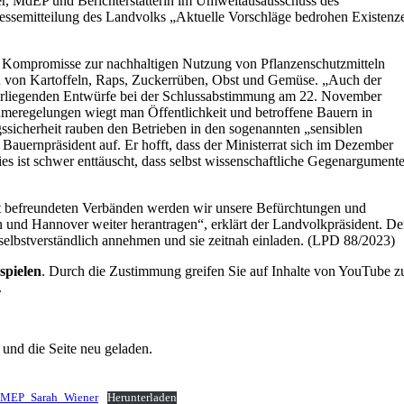
r, MdEP und Berichterstatterin im Umweltausausschuss des
ressemitteilung des Landvolks „Aktuelle Vorschläge bedrohen Existenz
n Kompromisse zur nachhaltigen Nutzung von Pflanzenschutzmitteln
u von Kartoffeln, Raps, Zuckerrüben, Obst und Gemüse. „Auch der
t vorliegenden Entwürfe bei der Schlussabstimmung am 22. November
meregelungen wiegt man Öffentlichkeit und betroffene Bauern in
ssicherheit rauben den Betrieben in den sogenannten „sensiblen
e Bauernpräsident auf. Er hofft, dass der Ministerrat sich im Dezember
nies ist schwer enttäuscht, dass selbst wissenschaftliche Gegenargument
t befreundeten Verbänden werden wir unsere Befürchtungen und
 und Hannover weiter herantragen“, erklärt der Landvolkpräsident. De
lbstverständlich annehmen und sie zeitnah einladen. (LPD 88/2023)
spielen
. Durch die Zustimmung greifen Sie auf Inhalte von YouTube z
.
und die Seite neu geladen.
n_MEP_Sarah_Wiener
Herunterladen