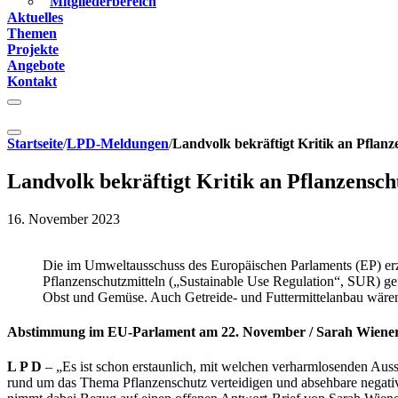
Mitgliederbereich
Aktuelles
Themen
Projekte
Angebote
Kontakt
Startseite
/
LPD-Meldungen
/
Landvolk bekräftigt Kritik an Pflanz
Landvolk bekräftigt Kritik an Pflanzensch
16. November 2023
Die im Umweltausschuss des Europäischen Parlaments (EP) er
Pflanzenschutzmitteln („Sustainable Use Regulation“, SUR) ge
Obst und Gemüse. Auch Getreide- und Futtermittelanbau wären
Abstimmung im EU-Parlament am 22. November / Sarah Wiener 
L P D
– „Es ist schon erstaunlich, mit welchen verharmlosenden Auss
rund um das Thema Pflanzenschutz verteidigen und absehbare negati