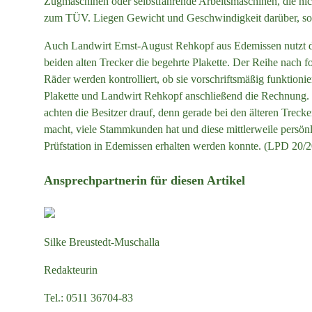
Zugmaschinen oder selbstfahrende Arbeitsmaschinen, die nic
zum TÜV. Liegen Gewicht und Geschwindigkeit darüber, so i
Auch Landwirt Ernst-August Rehkopf aus Edemissen nutzt da
beiden alten Trecker die begehrte Plakette. Der Reihe nach
Räder werden kontrolliert, ob sie vorschriftsmäßig funktionie
Plakette und Landwirt Rehkopf anschließend die Rechnung. 
achten die Besitzer drauf, denn gerade bei den älteren Trecke
macht, viele Stammkunden hat und diese mittlerweile persönl
Prüfstation in Edemissen erhalten werden konnte. (LPD 20/
Ansprechpartnerin für diesen Artikel
Silke Breustedt-Muschalla
Redakteurin
Tel.:
0511 36704-83