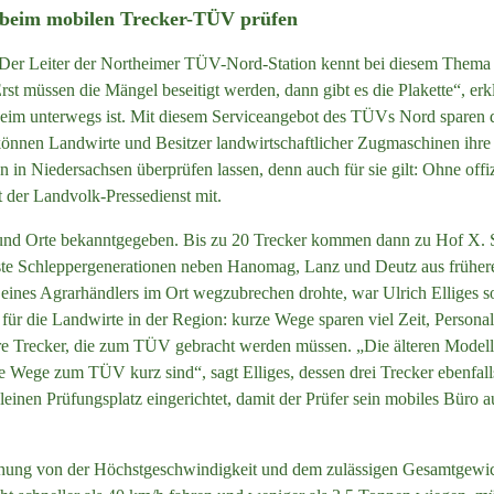
n beim mobilen Trecker-TÜV prüfen
le. Der Leiter der Northeimer TÜV-Nord-Station kennt bei diesem Thema
 müssen die Mängel beseitigt werden, dann gibt es die Plakette“, erklär
theim unterwegs ist. Mit diesem Serviceangebot des TÜVs Nord sparen 
önnen Landwirte und Besitzer landwirtschaftlicher Zugmaschinen ihr
n in Niedersachsen überprüfen lassen, denn auch für sie gilt: Ohne offiz
lt der Landvolk-Pressedienst mit.
 und Orte bekanntgegeben. Bis zu 20 Trecker kommen dann zu Hof X.
este Schleppergenerationen neben Hanomag, Lanz und Deutz aus früherer
nes Agrarhändlers im Ort wegzubrechen drohte, war Ulrich Elliges sof
r für die Landwirte in der Region: kurze Wege sparen viel Zeit, Personal
 Trecker, die zum TÜV gebracht werden müssen. „Die älteren Modelle
e Wege zum TÜV kurz sind“, sagt Elliges, dessen drei Trecker ebenfall
kleinen Prüfungsplatz eingerichtet, damit der Prüfer sein mobiles Büro 
uchung von der Höchstgeschwindigkeit und dem zulässigen Gesamtgewich