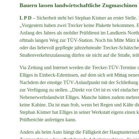
Bauern lassen landwirtschaftliche Zugmaschine
L P D
–
Sicherheit steht bei Stephan Kistner an erster Stel
„Vorgestern haben zwei Trecker keine Plakette bekommen. Erst
Anfang des Jahres als mobiler Prüfdienst im Landkreis Nor
oftmals langen Weg zur TÜV-Station. Noch bis Mitte März k
oder das liebevoll gepflegte jahrzehntealte Trecker-Schätzche
Straßenverkehrszulassung dürfen sie nicht auf die Straße, tei
Via Zeitung und Internet werden die Trecker-TÜV-Termine
Elliges in Einbeck-Edemissen, auf dem sich seit Mittag neu
Nachdem der einstige TÜV-Anlaufpunkt mit der Schließung ei
zur Verfügung zu stellen. „Direkt vor Ort ist es viel einfache
Nebenerwerbslandwirt Elliges. Manche hätten zudem mehrere
keine Kabine. Da ist man froh, wenn bei Regen und Kälte di
Stephan Kistner hat Elliges in seiner Werkstatt eigens einen 
Prüfberichte anfertigen kann.
Anders als beim Auto hängt die Fälligkeit der Hauptunters