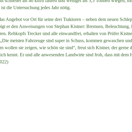
ht schneller als 40 km/h fahren und weniger als 3,5 Tonnen wiegen, mü
st die Untersuchung jedes Jahr nötig.
s Angebot vor Ort für seine drei Traktoren – neben dem neuen Schlep
 folgt er den Anweisungen von Stephan Kistner: Bremsen, Beleuchtung
ren. Rehkopfs Trecker sind alle einwandfrei, erhalten von Prüfer Kistne
„Die meisten Fahrzeuge sind super in Schuss, kommen gewaschen und p
rn wollen sie zeigen, wie schön sie sind“, freut sich Kistner, der gerne
ich kennt. Er und alle anwesenden Landwirte sind froh, dass mit dem H
2022)