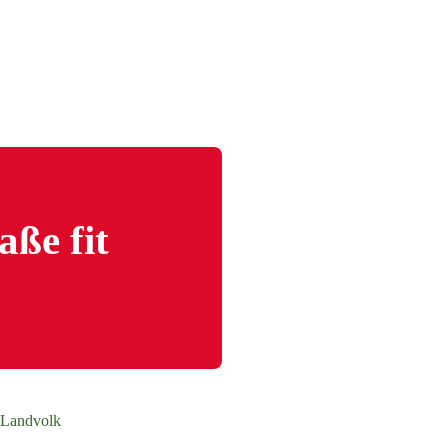
aße fit
: Landvolk