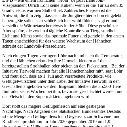
L P D
– Mit einem fröhlichen „Moin“ begrüßt Landvolk-
Vizepräsident Ulrich Löhr seine Küken, wenn er die Tür zu dem 35
Grad Celsius warmen Stall öffnet. Zahlreiches Piepsen ist die
Antwort, die ihm zeigt, dass sich die Jungtiere hier schon eingelebt
haben. „Sie sollen sich schließlich hier wohl fühlen“, sagt er und
verstellt die Wärmetauscher etwas in der Höhe. Diese geschützte
Atmosphäre, die zweimal tägliche Kontrolle von Tiergesundheit,
Licht und Klima sowie das optimale Futter sind gerade in den ersten
Tagen entscheidend für das weitere Wachstum der Hähnchen,
schreibt der Landvolk-Pressedienst.
Nach einigen Tagen verringert Löhr nach und nach die Temperatur,
und die Hähnchen erkunden ihre Umwelt, klettern auf die
bereitgestellten Strohballen oder picken an den Picksteinen. „Bei der
Initiative Tierwohl machen fast alle Hähnchenhalter mit“, sagt Löhr
und freut sich, dass ab 1. Juli auch verarbeitete Produkte, wie
Geflügelwürstchen unter dem Label der Initiative Tierwohl in den
Geschäften angeboten werden. Insgesamt bleiben die 35.500 Tiere
fünf oder sechs Wochen bei ihm, bevor sie geschlachtet werden und
das Fleisch in den Supermärkten angeboten wird.
Dort stößt das magere Geflügelfleisch auf eine gestiegene
Nachfrage. Nach Angaben des Statistischen Bundesamtes Destatis
ist die Menge an Geflügelfleisch im Gegensatz zur Schweine- und
Rindfleischproduktion im Jahr 2020 gegenüber 2019 um 1,9
Prozent auf 1,6 Millionen Tonnen gestiegen. So wurde mit 1,1