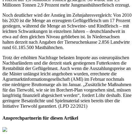
Millionen Tonnen 2,9 Prozent mehr Jungmasthühnerfleisch erzeugt.
Noch deutlicher wird der Anstieg im Zehnjahresvergleich: Von 2010
bis 2020 ist die Menge an erzeugtem Geflügelfleisch um 17 Prozent
gestiegen, während die Menge an Schweine- und Rindfleisch – mit
leichten Schwankungen in einzelnen Jahren – deutschlandweit in
etwa auf dem gleichen Niveau geblieben ist. In Niedersachsen
halten derzeit nach Angaben der Tierseuchenkasse 2.856 Landwirte
rund 61.185.500 Masthähnchen.
Trotz der erhöhten Nachfrage belasten Importe aus osteuropäischen
Nachbarländern und die derzeit stark gestiegenen Futterkosten die
Rentabilität der Geflügelmast. Auch wenn die Auszahlungspreise an
die Mäster unlängst leicht angehoben wurden, errechnete die
Agrarmarktinformationsgesellschaft (AMI) im Februar nochmals
eine niedrigere Bruttomarge als im Januar. „Zusätzliche Maßnahmen
für das Tierwohl, wie sie im Borchert-Plan vorgesehen sind, müssen
langfristig finanziell abgesichert werden“, fordert Löhr deshalb. Eine
geringere Besatzdichte und Spielmaterial seien bereits über die
Initiative Tierwohl garantiert. (LPD 22/2021)
Ansprechpartnerin für diesen Artikel