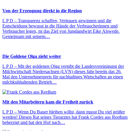
Von der Erzeugung direkt in die Region
L P D – Transparenz schaffen, Vertrauen gewinnen und die
Entscheidung bewusst in die Hände der Verbraucherinnen und
Verbraucher legen, ist das Ziel von Junglandwirt Eike Alswede.
Gemeinsam mit seinem…
Die Goldene Olga zieht weiter
L P D – Mit der goldenen Olga vergibt die Landesvereinigung der
Milchwirtschaft Niedersachsen (LVN) dieses Jahr bereits das 26.
Mal den Unternehmerpreis für nachhaltiges Wirtschaften an einen
milchkuhhaltenden Betrieb…
Mit den Mitarbeitern kam die Freiheit zurück
L P D – Wenn Du Bauer bleiben willst, dann musst Du viel größer
werden! Diesen Rat seines Tierarztes hat Frank Cordes aus Reeßum
beherzigt und hat den Hof nach…