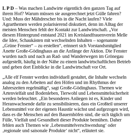
L P D
– Was machen Landwirte eigentlich den ganzen Tag auf
ihrem Hof? Warum müssen sie ausgerechnet jetzt Gülle fahren?
Und: Muss der Mähdrescher bis in die Nacht laufen? Viele
Agrarthemen werden polarisierend diskutiert, denn im Alltag der
meisten Menschen fehlt der Kontakt zur Landwirtschaft. „Vor
diesem Hintergrund entstand 2021 im Kreislandfrauenverein Melle
die Idee, Schaukästen mit wechselnden Inhalten – sogenannte
„Grüne Fenster“ – zu erstellen“, erinnert sich Vorstandsmitglied
Anette Große-Gödinghaus an die Anfänge der Aktion. Die Fenster
wurden nach und nach an Rad- und Wanderwegen im Grönegau
aufgestellt, häufig in der Nähe zu einem landwirtschaftlichen Betrieb
und geben dort Einblicke in die Landwirtschaft vor Ort.
„Alle elf Fenster werden individuell gestaltet, die Inhalte wechseln
analog zu den Arbeiten auf den Höfen und im Rhythmus der
Jahreszeiten regelmäßig“, sagt Große-Gödinghaus. Themen wie
Artenvielfalt und Bodenleben, Tierwohl und Lebensmittelsicherheit
werden beleuchtet. „Ein besonderes Anliegen ist es, Kinder und
Heranwachsende dafür zu sensibilisieren, dass ein Großteil unserer
Lebensmittel vor der eigenen Haustür wächst und aufgezogen wird,
dass es die Menschen auf den Bauernhöfen sind, die sich täglich um
Fülle, Vielfalt und Gesundheit dieser Produkte bemühen. Daher
fehlen auch Themen wie ‚Lebensmittelverschwendung‘ oder
‚regionale und saisonale Produkte‘ nicht“, erläutert sie.