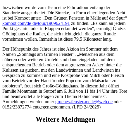
Inzwischen wurde vom Team eine Fahrradtour entlang der
Standorte ausgearbeitet. Die Strecke, in Form einer liegenden Acht
ist bei Komoot unter: „Den Grünen Fenstern in Melle auf der Spur“
komoot.com/de-de/tour/1909624191
zu finden. „Es kann an jedem
Punkt gestartet oder in Etappen erkundet werden“, ermutigt Große-
Gödinghaus die Radler, die sich nicht gleich die ganze Runde
vornehmen wollen. Immerhin ist diese 79,5 Kilometer lang.
Der Höhepunkt des Jahres ist eine Aktion im Sommer mit dem
Namen „Sonntags am Grünen Fenster“. „Menschen aus dem
näheren oder weiteren Umfeld sind dann eingeladen auf dem
entsprechenden Betrieb oder dem angrenzenden Acker hinter die
Kulissen zu gucken, mit den Landwirtinnen und Landwirten ins
Gespräch zu kommen und eine Kostprobe von Milch oder Fleisch
vom Betrieb vor der Haustür oder Popcorn vom Maisacker zu
probieren“, freut sich Große-Gödinghaus. In diesem Jahr öffnet
Familie Möntmann in Suttorf am 6. Juli von 11 bis 14 Uhr ihre Tore
und beantwortet alle Fragen zum Thema Hähnchenmast.
Anmeldungen werden unter
gruenes-fenster-melle@web.de
oder
0152/23872774 entgegengenommen. (LPD 24/2025)
Weitere Meldungen