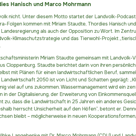
rdies Hanisch und Marco Mohrmann
olk nicht. Unter diesem Motto startet der Landvolk-Podcas
tra-Folgen kommen mit Miriam Staudte, Thordies Hanisch und
 Landesregierung als auch der Opposition zu Wort. Im Zent
volk-Klimaschutzstrategie und das Tierwohl-Projekt „tieris
.
tschaftsministerin Miriam Staudte gemeinsam mit Landvolk-V
s Cloppenburg. Staudte berichtet darin von ihren persönlic
st mit Plänen für einen landwirtschaftlichen Beruf, sammel
e Landwirtschaft 2050 ist von Licht und Schatten geprägt: „K
innig viel auf uns zukommen. Wassermanagement wird ein ze
en in der Digitalisierung, der Erweiterung von Einkommensquel
mt zu, dass die Landwirtschaft in 25 Jahren ein anderes Gesic
shalb herrscht Unsicherheit auf den Höfen“, betont er. Denno
chsen bleibt – möglicherweise in neuen Kooperationsformen, 
 Wibke Langehenke mit Dr. Marco Mohrmann (CDU) und Landv