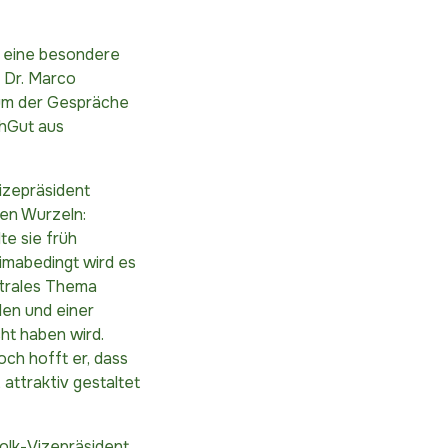
t eine besondere
 Dr. Marco
rum der Gespräche
chGut aus
izepräsident
hen Wurzeln:
te sie früh
limabedingt wird es
ntrales Thema
len und einer
ht haben wird.
ch hofft er, dass
attraktiv gestaltet
olk-Vizepräsident