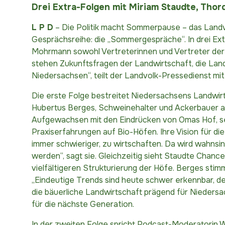
Drei Extra-Folgen mit Miriam Staudte, Tho
L P D
– Die Politik macht Sommerpause – das Landv
Gesprächsreihe: die „Sommergespräche“. In drei Ex
Mohrmann sowohl Vertreterinnen und Vertreter der
stehen Zukunftsfragen der Landwirtschaft, die Land
Niedersachsen“, teilt der Landvolk-Pressedienst mit
Die erste Folge bestreitet Niedersachsens Landwir
Hubertus Berges, Schweinehalter und Ackerbauer au
Aufgewachsen mit den Eindrücken von Omas Hof, selb
Praxiserfahrungen auf Bio-Höfen. Ihre Vision für di
immer schwieriger, zu wirtschaften. Da wird wahns
werden“, sagt sie. Gleichzeitig sieht Staudte Chanc
vielfältigeren Strukturierung der Höfe. Berges stim
„Eindeutige Trends sind heute schwer erkennbar, de
die bäuerliche Landwirtschaft prägend für Niedersa
für die nächste Generation.
In der zweiten Folge spricht Podcast-Moderatorin