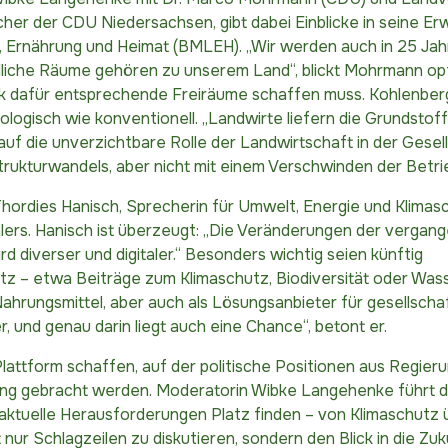
her der CDU Niedersachsen, gibt dabei Einblicke in seine E
 Ernährung und Heimat (BMLEH). „Wir werden auch in 25 Jah
liche Räume gehören zu unserem Land“, blickt Mohrmann opti
tik dafür entsprechende Freiräume schaffen muss. Kohlenberg
kologisch wie konventionell. „Landwirte liefern die Grundstof
auf die unverzichtbare Rolle der Landwirtschaft in der Gesel
rukturwandels, aber nicht mit einem Verschwinden der Betri
hordies Hanisch, Sprecherin für Umwelt, Energie und Klima
lers. Hanisch ist überzeugt: „Die Veränderungen der vergan
d diverser und digitaler.“ Besonders wichtig seien künftig
z – etwa Beiträge zum Klimaschutz, Biodiversität oder Wass
ahrungsmittel, aber auch als Lösungsanbieter für gesellschaf
r, und genau darin liegt auch eine Chance“, betont er.
attform schaffen, auf der politische Positionen aus Regier
indung gebracht werden. Moderatorin Wibke Langehenke führt 
 aktuelle Herausforderungen Platz finden – von Klimaschutz 
t nur Schlagzeilen zu diskutieren, sondern den Blick in die Zu