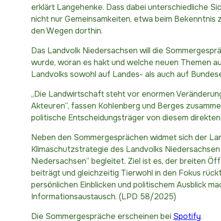
erklärt Langehenke. Dass dabei unterschiedliche Sic
nicht nur Gemeinsamkeiten, etwa beim Bekenntnis z
den Wegen dorthin.
Das Landvolk Niedersachsen will die Sommergesprä
wurde, woran es hakt und welche neuen Themen auf 
Landvolks sowohl auf Landes- als auch auf Bundeseb
„Die Landwirtschaft steht vor enormen Veränderungen
Akteuren“, fassen Kohlenberg und Berges zusammen.
politische Entscheidungsträger von diesem direkten 
Neben den Sommergesprächen widmet sich der Land
Klimaschutzstrategie des Landvolks Niedersachsen im
Niedersachsen“ begleitet. Ziel ist es, der breiten 
beiträgt und gleichzeitig Tierwohl in den Fokus rück
persönlichen Einblicken und politischem Ausblick m
Informationsaustausch. (LPD 58/2025)
Die Sommergespräche erscheinen bei
Spotify
.