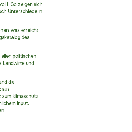
ollt. So zeigen sich
uch Unterschiede in
hen, was erreicht
gskatalog des
allen politischen
s Landwirte und
and die
t aus
ft zum Klimaschutz
hlichem Input,
en