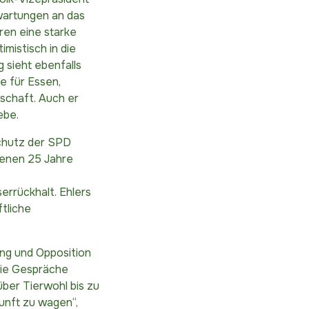
rwartungen an das
ren eine starke
mistisch in die
 sieht ebenfalls
fe für Essen,
lschaft. Auch er
ebe.
schutz der SPD
genen 25 Jahre
errückhalt. Ehlers
tliche
ung und Opposition
die Gespräche
über Tierwohl bis zu
kunft zu wagen“,