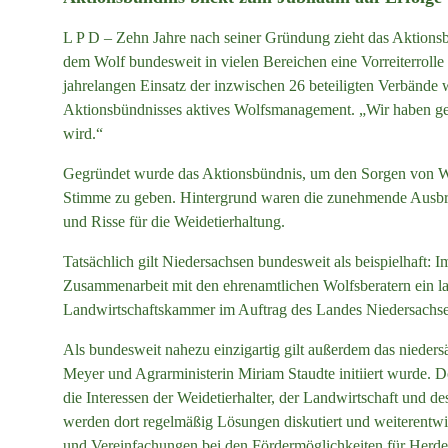
L P D – Zehn Jahre nach seiner Gründung zieht das Aktion
dem Wolf bundesweit in vielen Bereichen eine Vorreiterroll
jahrelangen Einsatz der inzwischen 26 beteiligten Verbände
Aktionsbündnisses aktives Wolfsmanagement. „Wir haben gem
wird.“
Gegründet wurde das Aktionsbündnis, um den Sorgen von Wei
Stimme zu geben. Hintergrund waren die zunehmende Ausbre
und Risse für die Weidetierhaltung.
Tatsächlich gilt Niedersachsen bundesweit als beispielhaft: 
Zusammenarbeit mit den ehrenamtlichen Wolfsberatern ein l
Landwirtschaftskammer im Auftrag des Landes Niedersachs
Als bundesweit nahezu einzigartig gilt außerdem das nieder
Meyer und Agrarministerin Miriam Staudte initiiert wurde. Do
die Interessen der Weidetierhalter, der Landwirtschaft und
werden dort regelmäßig Lösungen diskutiert und weiterentw
und Vereinfachungen bei den Fördermöglichkeiten für Herde