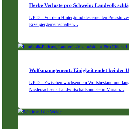
Herbe Verluste pro Schwein: Landvolk schl
L P D – Vor dem Hintergrund des erneuten Preissturz
Erzeugergemeinschaften…
Wolfsmanagement: Einigkeit endet bei der 
L P D – Zwischen wachsendem Wolfsbestand und langwie
Niedersachsens Landwirtschaftsministerin Miriam…