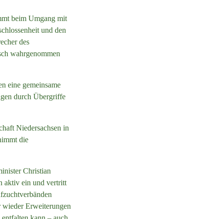
nimmt beim Umgang mit
schlossenheit und den
recher des
itisch wahrgenommen
nen eine gemeinsame
gen durch Übergriffe
schaft Niedersachsen in
nimmt die
nister Christian
aktiv ein und vertritt
hafzuchtverbänden
r wieder Erweiterungen
entfalten kann – auch