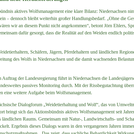
sbündnis aktives Wolfsmanagement eine klare Bilanz: Niedersachsen 
e ein – dennoch bleibt weiterhin großer Handlungsbedarf. „Ohne die Ge
 wären wir an diesem Punkt nicht angekommen“, betont Jörn Ehlers, Sp
einsam dafür gesorgt, dass die Realität auf den Weiden endlich pol
detierhaltern, Schäfern, Jägern, Pferdehaltern und ländlichen Regio
itung des Wolfs in Niedersachsen und die damit wachsenden Belastun
Im Auftrag der Landesregierung führt in Niedersachsen die Landesjäger
andesweites passives Monitoring durch. Mit der Rissbegutachtung über
en eine weitere Aufgabe beim Wolfsmanagement.
sächsische Dialogforum „Weidetierhaltung und Wolf“, das von Umweltmi
rt bringt sich das Aktionsbündnis aktives Wolfsmanagement seit Jahren 
 des ländlichen Raums. Gemeinsam mit Natur-, Landwirtschafts- und Sc
ickelt. Ergebnis dieses Dialogs waren in den vergangenen Jahren imme
nschutzmaßnahmen. „Das zeigt, dass sachliche Beharrlichkeit Wirkung 