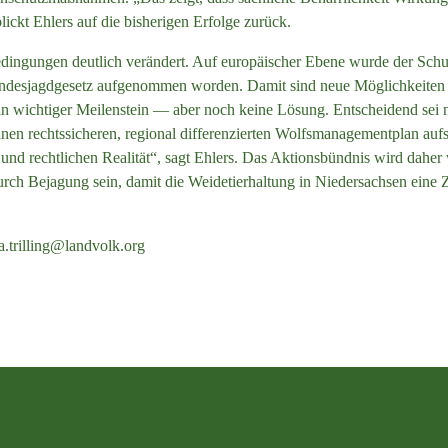
ickt Ehlers auf die bisherigen Erfolge zurück.
edingungen deutlich verändert. Auf europäischer Ebene wurde der Schu
Bundesjagdgesetz aufgenommen worden. Damit sind neue Möglichkeiten f
in wichtiger Meilenstein — aber noch keine Lösung. Entscheidend sei 
en rechtssicheren, regional differenzierten Wolfsmanagementplan aufst
n und rechtlichen Realität“, sagt Ehlers. Das Aktionsbündnis wird daher
rch Bejagung sein, damit die Weidetierhaltung in Niedersachsen eine 
a.trilling@landvolk.org