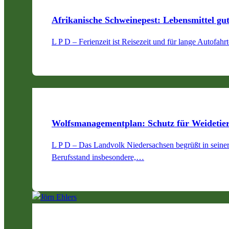
Afrikanische Schweinepest: Lebensmittel gu
L P D – Ferienzeit ist Reisezeit und für lange Autofah
Wolfsmanagementplan: Schutz für Weidetier
L P D – Das Landvolk Niedersachsen begrüßt in seiner
Berufsstand insbesondere,…