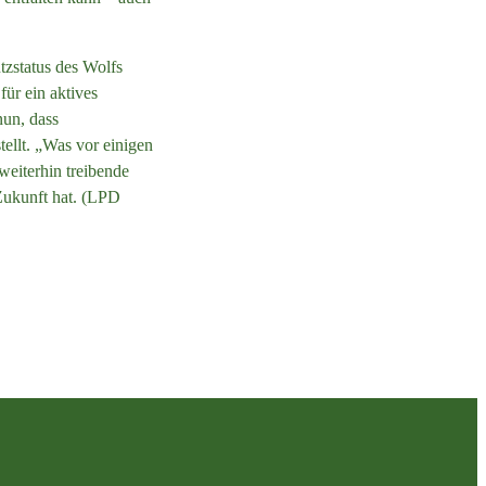
tzstatus des Wolfs
ür ein aktives
nun, dass
ellt. „Was vor einigen
 weiterhin treibende
Zukunft hat. (LPD