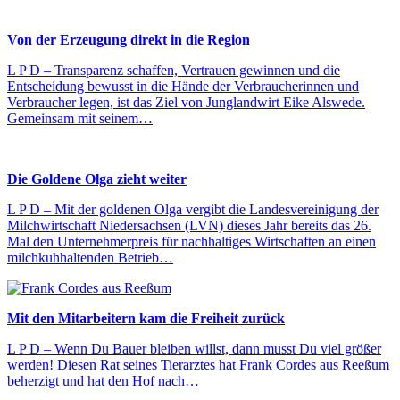
Von der Erzeugung direkt in die Region
L P D – Transparenz schaffen, Vertrauen gewinnen und die
Entscheidung bewusst in die Hände der Verbraucherinnen und
Verbraucher legen, ist das Ziel von Junglandwirt Eike Alswede.
Gemeinsam mit seinem…
Die Goldene Olga zieht weiter
L P D – Mit der goldenen Olga vergibt die Landesvereinigung der
Milchwirtschaft Niedersachsen (LVN) dieses Jahr bereits das 26.
Mal den Unternehmerpreis für nachhaltiges Wirtschaften an einen
milchkuhhaltenden Betrieb…
Mit den Mitarbeitern kam die Freiheit zurück
L P D – Wenn Du Bauer bleiben willst, dann musst Du viel größer
werden! Diesen Rat seines Tierarztes hat Frank Cordes aus Reeßum
beherzigt und hat den Hof nach…